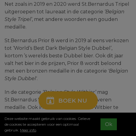
Net zoals in 2019 en 2020 werd St.Bernardus Tripel
uitgeroepen tot laureaat in de categorie
‘Belgian
Style Tripel’
, met andere woorden een gouden
medaille.
St.Bernardus Prior 8 werd in 2019 al eens verkozen
tot ‘World’s Best Dark Belgian Style Dubbel’,
kortom ’s werelds beste Dubbel bier. Ook dit jaar
valt het bier in de prijzen, Prior 8 wordt beloond
met een bronzen medaille in de categorie
'Belgian
Style Dubbel'
.
In de categorie
‘Belgian Style Witbier’
mag
St.Bernardus Wit pronken met een zilveren
BOEK NU
medaille. Ook in 2019 viel die eer ons Witbier te
beurt.
Deze website maakt gebruik van cookies. Gelieve
Ok
de cookies te accepteren voor een optimaal
Lees meer
gebruik.
Meer info
.