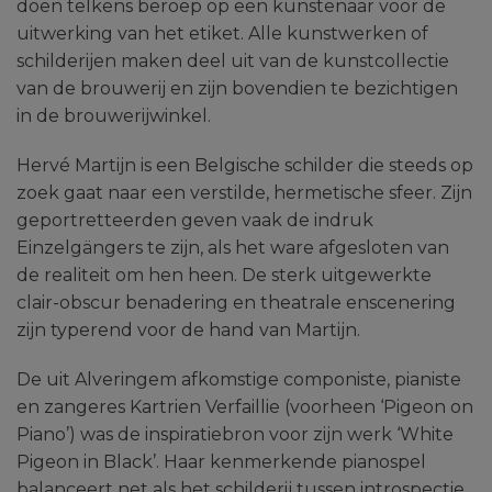
doen telkens beroep op een kunstenaar voor de
uitwerking van het etiket. Alle kunstwerken of
schilderijen maken deel uit van de kunstcollectie
van de brouwerij en zijn bovendien te bezichtigen
in de brouwerijwinkel.
Hervé Martijn is een Belgische schilder die steeds op
zoek gaat naar een verstilde, hermetische sfeer. Zijn
geportretteerden geven vaak de indruk
Einzelgängers te zijn, als het ware afgesloten van
de realiteit om hen heen. De sterk uitgewerkte
clair-obscur benadering en theatrale enscenering
zijn typerend voor de hand van Martijn.
De uit Alveringem afkomstige componiste, pianiste
en zangeres Kartrien Verfaillie (voorheen ‘Pigeon on
Piano’) was de inspiratiebron voor zijn werk ‘White
Pigeon in Black’. Haar kenmerkende pianospel
balanceert net als het schilderij tussen introspectie