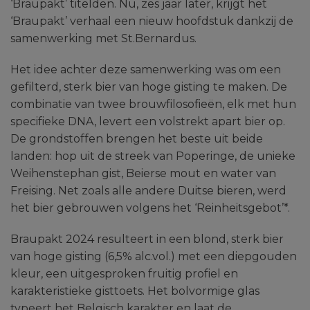
‘Braupakt’ titelden. Nu, zes jaar later, krijgt het
‘Braupakt’ verhaal een nieuw hoofdstuk dankzij de
samenwerking met St.Bernardus.
Het idee achter deze samenwerking was om een
gefilterd, sterk bier van hoge gisting te maken. De
combinatie van twee brouwfilosofieën, elk met hun
specifieke DNA, levert een volstrekt apart bier op.
De grondstoffen brengen het beste uit beide
landen: hop uit de streek van Poperinge, de unieke
Weihenstephan gist, Beierse mout en water van
Freising. Net zoals alle andere Duitse bieren, werd
het bier gebrouwen volgens het ‘Reinheitsgebot’*.
Braupakt 2024 resulteert in een blond, sterk bier
van hoge gisting (6,5% alc.vol.) met een diepgouden
kleur, een uitgesproken fruitig profiel en
karakteristieke gisttoets. Het bolvormige glas
typeert het Belgisch karakter en laat de