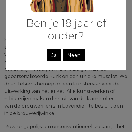
Ben je 18 jaar of
Magnum 2024
ouder?
Sinds 2012 produceren we jaarlijks een beperkt
aantal Magnum flessen van 1,5 liter. Onze Abt 12
wordt dan afgevuld in een speciale donkerbruine
Ja
Neen
St.Bernardus Magnum fles met het logo van de
brouwerij in reliëf, een 'Bière Belge' hals, een
gepersonaliseerde kurk en een unieke muselet. We
doen telkens beroep op een kunstenaar voor de
uitwerking van het etiket. Alle kunstwerken of
schilderijen maken deel uit van de kunstcollectie
van de brouwerij en zijn bovendien te bezichtigen
in de brouwerijwinkel.
Ruw, ongepolijst en onconventioneel, zo kan je het