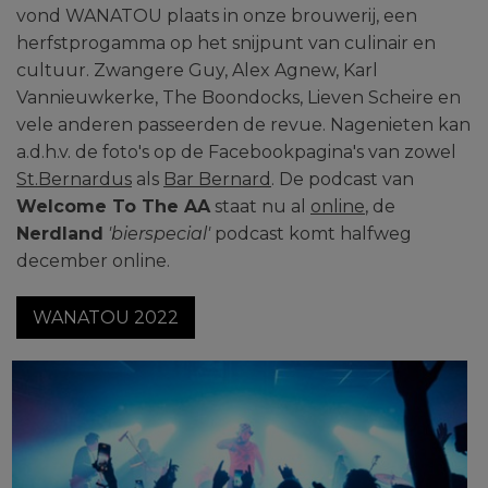
vond WANATOU plaats in onze brouwerij, een
herfstprogamma op het snijpunt van culinair en
cultuur. Zwangere Guy, Alex Agnew, Karl
Vannieuwkerke, The Boondocks, Lieven Scheire en
vele anderen passeerden de revue. Nagenieten kan
a.d.h.v. de foto's op de Facebookpagina's van zowel
St.Bernardus
als
Bar Bernard
. De podcast van
Welcome To The AA
staat nu al
online
, de
Nerdland
'bierspecial'
podcast komt halfweg
december online.
WANATOU 2022