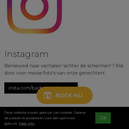
Instagram
Benieuwd naar verhalen 'achter de schermen'? Klik
door voor mooie foto's van onze gerechten!
insta.com/barbernardwatou
BOEK NU
Deze website maakt gebruik van cookies. Gelieve
Ok
de cookies te accepteren voor een optimaal
gebruik.
Meer info
.