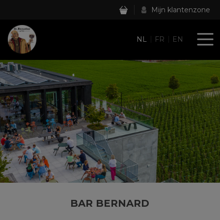
Mijn klantenzone
NL
FR
EN
BAR BERNARD