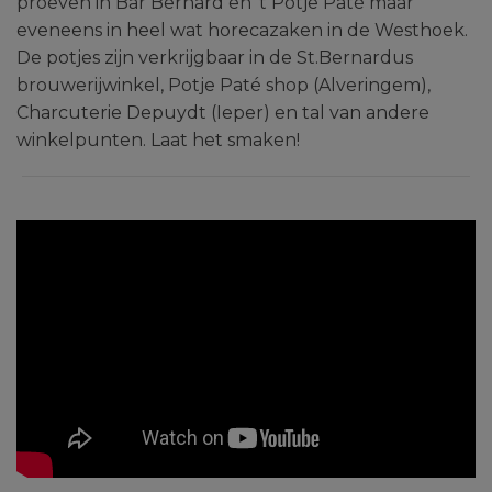
proeven in Bar Bernard en 't Potje Paté maar
eveneens in heel wat horecazaken in de Westhoek.
De potjes zijn verkrijgbaar in de St.Bernardus
brouwerijwinkel, Potje Paté shop (Alveringem),
Charcuterie Depuydt (Ieper) en tal van andere
winkelpunten. Laat het smaken!