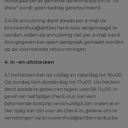
voorafgaande de gemelde aankomstdatum of “no
show” wordt geen bedrag geretourneerd.
3.4 De annulering dient steeds per e-mail via
brouwershuis@sintbernardus.be aangevraagd te
worden, indien de annulering niet per e-mail werd
doorgegeven kan geen aanspraak gemaakt worden
op de voornoemde retourneringen.
4. In –en uitchecken
4.1 Inchecken kan op vrijdag en zaterdag tot 18u00.
Op zondag tem donderdag tot 17u00. Uitchecken
dient steeds te gebeuren tegen uiterlijk 11u00. In
geval van laattijdige check-out, kan een
bijkomende kostprijs verschuldigd zijn. Indien je er
niet tijdig kan zijn voor de check-in, gelieve ons te
verwittingen via brouwershuis@sintbernardus.be.