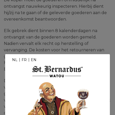
ontvangst nauwkeurig inspecteren. Hierbij dient
hij/zij na te gaan of de geleverde goederen aan de
overeenkomst beantwoorden.
Elk gebrek dient binnen 8 kalenderdagen na
ontvangst van de goederen worden gemeld.
Nadien vervalt elk recht op herstelling of
vervanging. De kosten voor het retourneren van
goederen die niet voldoen aan de beschrijving van
NL
FR
EN
het aanbod zijn ten laste van Brouwerij Sint-
Bernard NV.
De (commerciële en/of wettelijke) garantie is nooit
van toepassing op defecten die ontstaan ten
gevolge van ongelukken, verwaarlozing,
valpartijen, abnormaal of incorrect gebruik, gebruik
van het artikel in strijd met het doel waarvoor het
ontworpen werd, het niet naleven van de