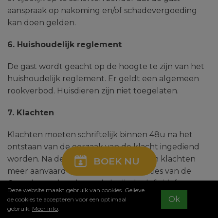
aanspraak op nakoming en/of schadevergoeding
kan doen gelden.
6. Huishoudelijk reglement
De gast wordt geacht op de hoogte te zijn van het
huishoudelijk reglement. Er geldt een algemeen
rookverbod. Huisdieren zijn niet toegelaten.
7. Klachten
Klachten moeten schriftelijk binnen 48u na het
ontstaan van de oorzaak van de klacht ingediend
worden. Na deze termijn worden geen klachten
BOEK NU
meer aanvaard en worden de prestaties van de
Guesthouse beschouwd als zijnde definitief
Deze website maakt gebruik van cookies. Gelieve
aanvaard.
Ok
de cookies te accepteren voor een optimaal
gebruik.
Meer info
.
8. Aansprakelijkheid Guesthouse