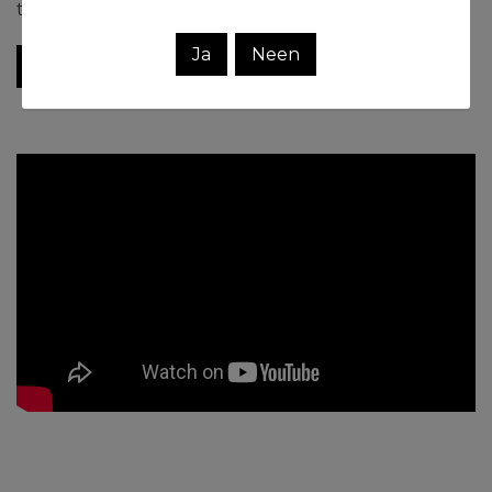
tankt. Bekijk het filmpje!
Ja
Neen
www.jonasdevacht.com