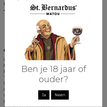
Bel onze klantenservice
+32 57 38 80 21
of neem contact op via
mail
OVER ONS
Update
Bezoek
Ben je 18 jaar of
Bereikbaarheid
ouder?
Toegankelijkheid
Duurzaamheid
Openingsuren
Ja
Neen
Inschrijven nieuwsbrief
Downloads