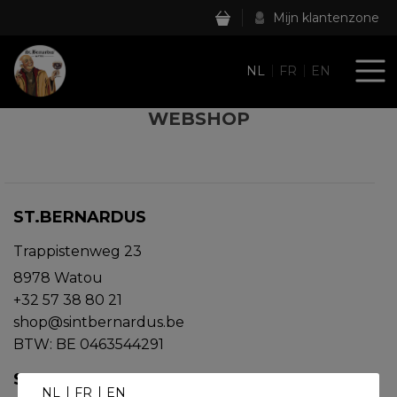
Mijn klantenzone
NL
FR
EN
WEBSHOP
ST.BERNARDUS
Trappistenweg 23
8978 Watou
+32 57 38 80 21
shop@sintbernardus.be
BTW: BE 0463544291
SERVICE
NL
FR
EN