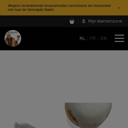
Wegens veranderende douanerechten verschepen we momenteel
×
niet naar de Verenigde Staten.
Mijn klantenzone
NL
FR
EN