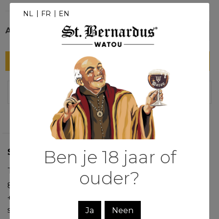
NL
FR
EN
Aantal
-
+
In winkelmandje
Reviews
Ben je 18 jaar of
ST.BERNARDUS
Trappistenweg 23
ouder?
8978 Watou
+32 57 38 80 21
shop@sintbernardus.be
Ja
Neen