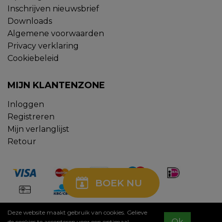
Inschrijven nieuwsbrief
Downloads
Algemene voorwaarden
Privacy verklaring
Cookiebeleid
MIJN KLANTENZONE
Inloggen
Registreren
Mijn verlanglijst
Retour
BOEK NU
Deze website maakt gebruik van cookies. Gelieve
Sitemap
Ok
de cookies te accepteren voor een optimaal