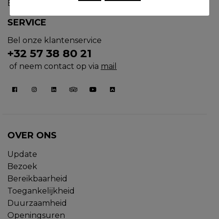
BTW: BE 0463544291
SERVICE
Bel onze klantenservice
+32 57 38 80 21
of neem contact op via
mail
OVER ONS
Update
Bezoek
Bereikbaarheid
Toegankelijkheid
Duurzaamheid
Openingsuren