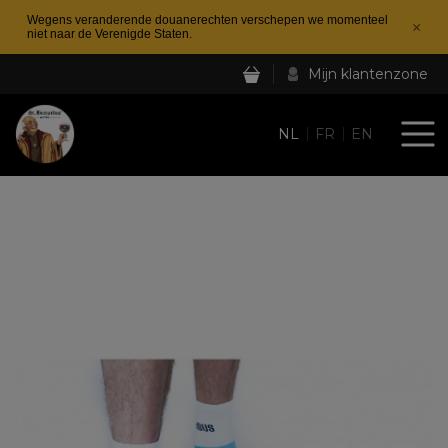
Wegens veranderende douanerechten verschepen we momenteel
×
niet naar de Verenigde Staten.
Mijn klantenzone
NL
FR
EN