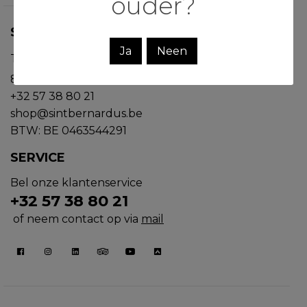
ouder?
ST.BERNARDUS
Ja
Neen
Trappistenweg 23
8978 Watou
+32 57 38 80 21
shop@sintbernardus.be
BTW: BE 0463544291
SERVICE
Bel onze klantenservice
+32 57 38 80 21
of neem contact op via
mail