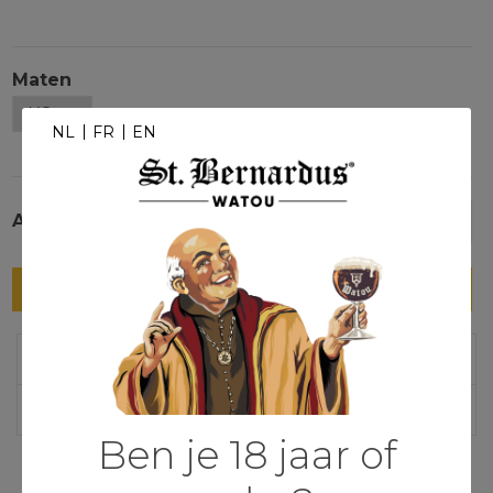
Maten
NL
FR
EN
Aantal
-
+
In winkelmandje
Extra info over
Reviews
Ben je 18 jaar of