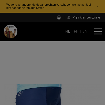
Wegens veranderende douanerechten verschepen we momenteel
×
niet naar de Verenigde Staten.
Mijn klantenzone
NL
FR
EN