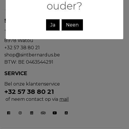
ouder?
ST.BERNARDUS
Ja
Neen
Trappistenweg 23
8978 Watou
+32 57 38 80 21
shop@sintbernardus.be
BTW: BE 0463544291
SERVICE
Bel onze klantenservice
+32 57 38 80 21
of neem contact op via
mail