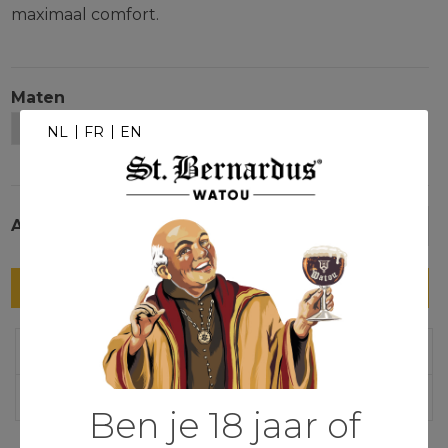
maximaal comfort.
Maten
NL
FR
EN
Aantal
-
+
In winkelmandje
Extra info over
Reviews
Ben je 18 jaar of