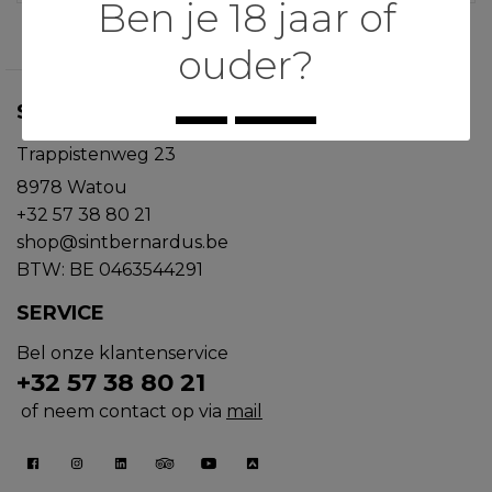
Ben je 18 jaar of
ouder?
ST.BERNARDUS
Ja
Neen
Trappistenweg 23
8978 Watou
+32 57 38 80 21
shop@sintbernardus.be
BTW: BE 0463544291
SERVICE
Bel onze klantenservice
+32 57 38 80 21
of neem contact op via
mail