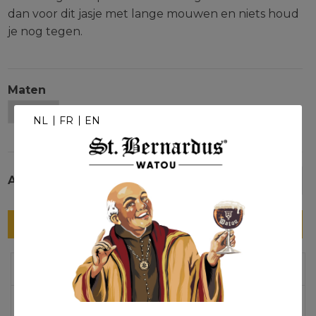
dan voor dit jasje met lange mouwen en niets houd
je nog tegen.
Maten
NL
FR
EN
Aantal
-
+
In winkelmandje
Extra info over
Reviews