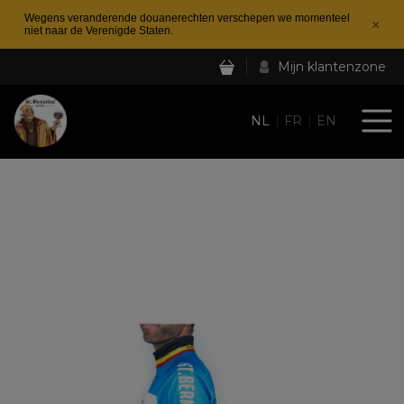
Wegens veranderende douanerechten verschepen we momenteel
×
niet naar de Verenigde Staten.
Mijn klantenzone
NL
FR
EN