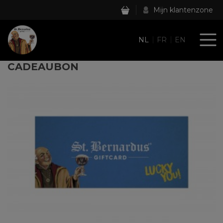
Mijn klantenzone
NL
FR
EN
CADEAUBON