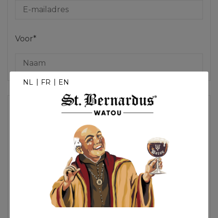
Voor*
NL
FR
EN
3. Schrijf een persoonlijk bericht
Bericht*