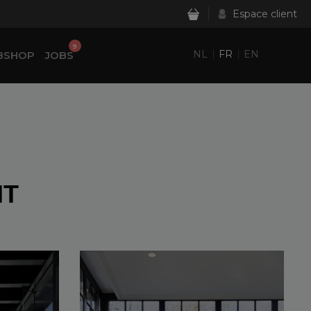
Espace client
9
NL
FR
EN
BSHOP
JOBS