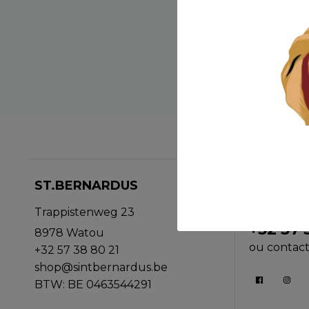
ST.BERNARDUS
SERVICE
Appelez no
Trappistenweg 23
+32 57 
8978 Watou
ou contac
+32 57 38 80 21
shop@sintbernardus.be
BTW: BE 0463544291