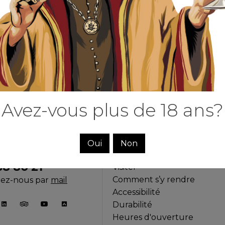
Avez-vous plus de 18 ans?
À PROPOS DE NOUS
Oui
Non
tre service au
Update
38 80 21
Visiter
Comment s’y rendre
tez-nous par
mail
Accessibilité
Durabilité
Heures d'ouverture